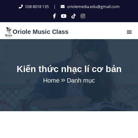
038 8018 135
|
oriolemedia.edu@gmail.com
Oriole Music Class
Kiến thức nhạc lí cơ bản
Home
Danh mục