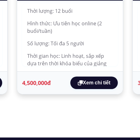
Thời lượng: 12 buổi
Hình thức: Ưu tiên học online (2
buổi/tuần)
Số lượng: Tối đa 5 người
Thời gian học: Linh hoạt, sắp xếp
dựa trên thời khóa biểu của giảng
viên và học viên.
4,500,000đ
Xem chi tiết