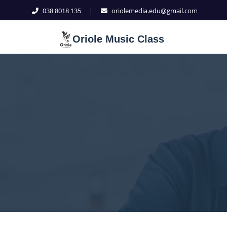
038 8018 135
|
oriolemedia.edu@gmail.com
Oriole Music Class