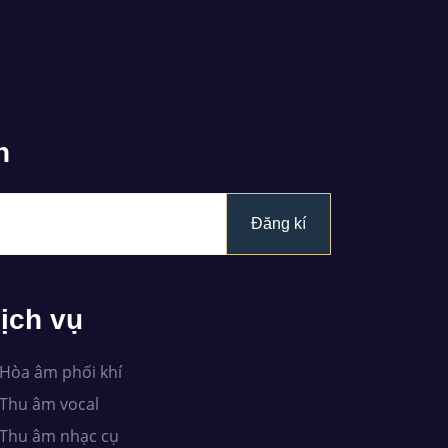
n
Đăng kí
ịch vụ
Hòa âm phối khí
Thu âm vocal
Thu âm nhạc cụ