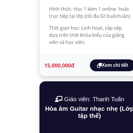
Hình thức: Học 1 kèm 1 online hoặc
trực tiếp tại lớp (tối đa 02 buổi/tuần)
Thời gian học: Linh hoạt, sắp xếp
dựa trên thời khóa biểu của giảng
viên và học viên.
15,000,000đ
Xem chi tiết
Giáo viên: Thanh Tuấn
Hòa âm Guitar nhạc nhẹ (Lớ
tập thể)