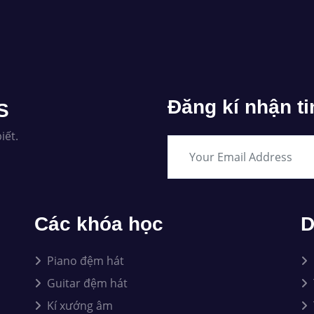
Đăng kí nhận ti
S
iết.
Các khóa học
D
Piano đệm hát
Guitar đệm hát
Kí xướng âm