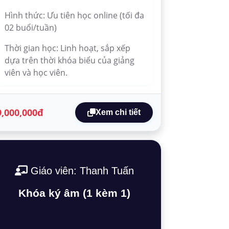
Hình thức: Ưu tiên học online (tối đa
02 buổi/tuần)
Thời gian học: Linh hoạt, sắp xếp
dựa trên thời khóa biểu của giảng
viên và học viên.
9,000,000đ
Xem chi tiết
Giáo viên: Thanh Tuấn
Khóa ký âm (1 kèm 1)