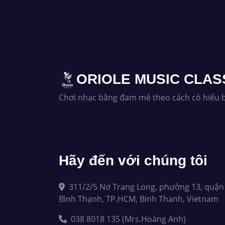
ORIOLE MUSIC CLAS
Chơi nhạc bằng đam mê theo cách có hiểu b
Hãy đến với chúng tôi
311/2/5 Nơ Trang Long, phường 13, quận
Bình Thạnh, TP.HCM, Binh Thanh, Vietnam
038 8018 135 (Mrs.Hoàng Anh)