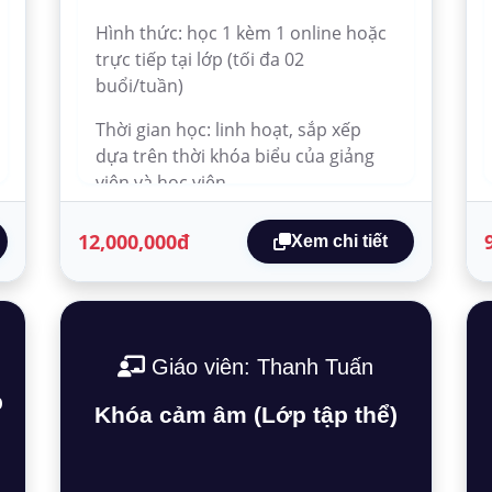
Hình thức: học 1 kèm 1 online hoặc
trực tiếp tại lớp (tối đa 02
buổi/tuần)
Thời gian học: linh hoạt, sắp xếp
dựa trên thời khóa biểu của giảng
viên và học viên.
12,000,000đ
Xem chi tiết
Giáo viên: Thanh Tuấn
p
Khóa cảm âm (Lớp tập thể)