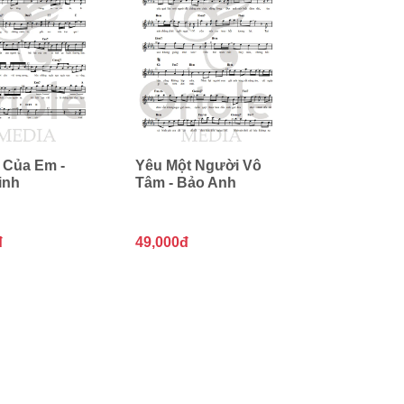
 Của Em -
Yêu Một Người Vô
inh
Tâm - Bảo Anh
đ
49,000đ