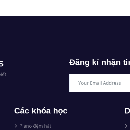
Đăng kí nhận ti
S
iết.
Các khóa học
D
Piano đệm hát