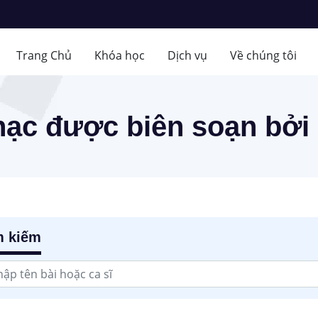
Trang Chủ
Khóa học
Dịch vụ
Về chúng tôi
hạc được biên soạn bởi 
m kiếm