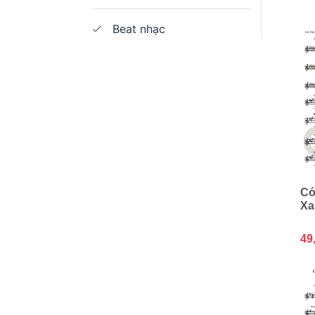
Beat nhạc
Cớ
Xa
49