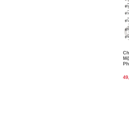
Ch
Mộ
Ph
49