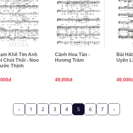
ạm Khẽ Tim Anh
Cánh Hoa Tàn -
Bài Hát
t Chút Thôi - Noo
Hương Tràm
Uyên L
ước Thịnh
,000đ
49,000đ
49,000
‹
1
2
3
4
5
6
7
›