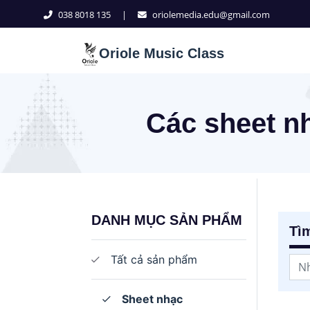
038 8018 135
|
oriolemedia.edu@gmail.com
Oriole Music Class
Các sheet n
DANH MỤC SẢN PHẨM
Tì
Tất cả sản phẩm
Sheet nhạc