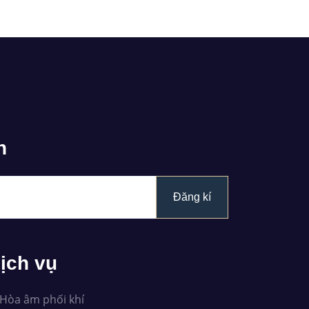
n
Đăng kí
ịch vụ
Hòa âm phối khí