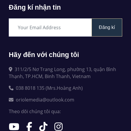
Đăng kí nhận tin
Đăng kí
Hãy đến với chúng tôi
311/2/5 Nơ Trang Long, phường 13, quận Bình
Thạnh, TP.HCM, Binh Thanh, Vietnam
038 8018 135 (Mrs.Hoàng Anh)
oriolemedia@outlook.com
Theo dõi chúng tôi qua: