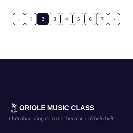
‹
1
2
3
4
5
6
7
›
ORIOLE MUSIC CLASS
Chơi nhạc bằng đam mê theo cách có hiểu biết.