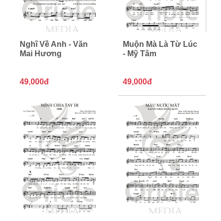
Nghĩ Về Anh - Văn
Muộn Mà Là Từ Lúc
Mai Hương
- Mỹ Tâm
49,000đ
49,000đ