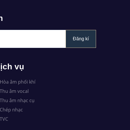
n
Đăng kí
ịch vụ
Hòa âm phối khí
Thu âm vocal
Thu âm nhạc cụ
Chép nhạc
TVC