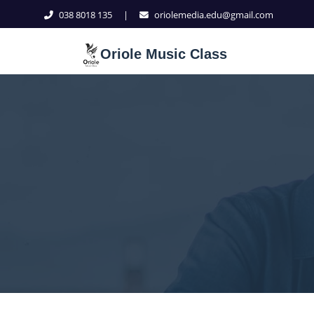
038 8018 135
|
oriolemedia.edu@gmail.com
Oriole Music Class