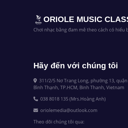
ORIOLE MUSIC CLAS
Chơi nhạc bằng đam mê theo cách có hiểu b
Hãy đến với chúng tôi
311/2/5 Nơ Trang Long, phường 13, quận
Bình Thạnh, TP.HCM, Binh Thanh, Vietnam
038 8018 135 (Mrs.Hoàng Anh)
oriolemedia@outlook.com
Theo dõi chúng tôi qua: