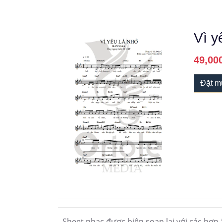
Vì y
49,00
Đặt m
- Sheet nhạc được biên soạn lại với các hợp 