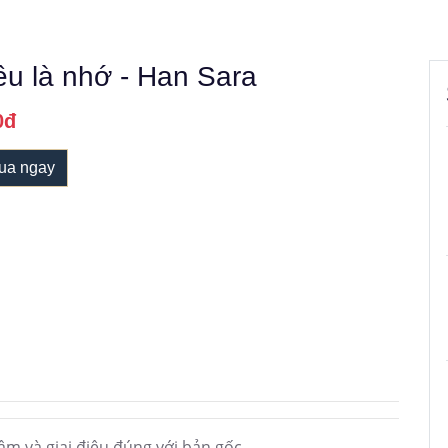
êu là nhớ - Han Sara
0đ
ua ngay
âm và giai điệu đúng với bản gốc.