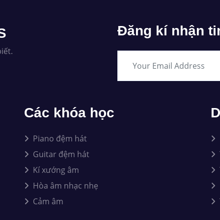
Đăng kí nhận ti
S
iết.
Các khóa học
D
Piano đệm hát
Guitar đệm hát
Kí xướng âm
Hòa âm nhạc nhẹ
Cảm âm