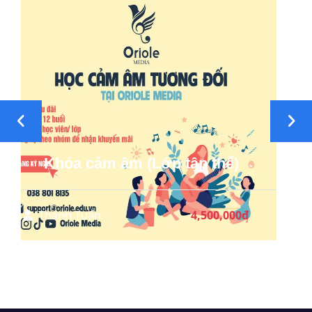
Hòa âm Guitar nhạc nh
 tập thể)
thể)
4,500,000đ
Thanh Tuấn